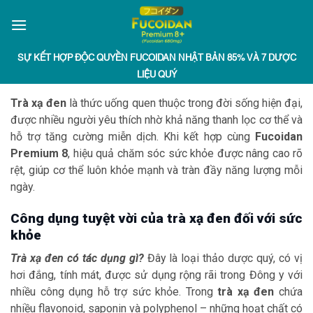
Chuyển
đến
nội
SỰ KẾT HỢP ĐỘC QUYỀN FUCOIDAN NHẬT BẢN 85% VÀ 7 DƯỢC
dung
LIỆU QUÝ
Trà xạ đen
là thức uống quen thuộc trong đời sống hiện đại,
được nhiều người yêu thích nhờ khả năng thanh lọc cơ thể và
hỗ trợ tăng cường miễn dịch. Khi kết hợp cùng
Fucoidan
Premium 8
, hiệu quả chăm sóc sức khỏe được nâng cao rõ
rệt, giúp cơ thể luôn khỏe mạnh và tràn đầy năng lượng mỗi
ngày.
Công dụng tuyệt vời của trà xạ đen đối với sức
khỏe
Trà xạ đen có tác dụng gì?
Đây là loại thảo dược quý, có vị
hơi đắng, tính mát, được sử dụng rộng rãi trong Đông y với
nhiều công dụng hỗ trợ sức khỏe. Trong
trà xạ đen
chứa
nhiều flavonoid, saponin và polyphenol – những hoạt chất có