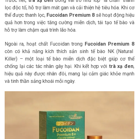
Trước hết,
trà xạ đen
đóng vai trò như lớp “lá chắn” thanh
lọc độc tố, hỗ trợ làm mát gan và cải thiện hệ tiêu hóa. Khi cơ
thể được thanh lọc,
Fucoidan Premium 8
sẽ hoạt động hiệu
quả hơn trong việc tăng cường miễn dịch, tái tạo tế bào và
hỗ trợ làm chậm quá trình lão hóa.
Ngoài ra, hoạt chất Fucoidan trong
Fucoidan Premium 8
còn có khả năng kích thích sản sinh tế bào NK (Natural
Killer) – một loại tế bào miễn dịch đặc biệt giúp cơ thể
chống lại các tác nhân gây hại. Khi kết hợp với
trà xạ đen
,
hiệu quả này được nhân đôi, mang lại cảm giác khỏe mạnh
và tinh thần sảng khoái mỗi ngày.