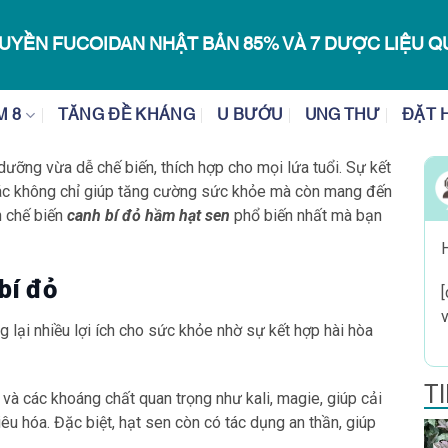
UYỀN FUCOIDAN NHẬT BẢN 85% VÀ 7 DƯỢC LIỆU Q
M 8
TĂNG ĐỀ KHÁNG
U BƯỚU
UNG THƯ
ĐẶT 
ưỡng vừa dễ chế biến, thích hợp cho mọi lứa tuổi. Sự kết
khác không chỉ giúp tăng cường sức khỏe mà còn mang đến
h chế biến
canh bí đỏ hầm hạt sen
phổ biến nhất mà bạn
H
bí đỏ
v
lại nhiều lợi ích cho sức khỏe nhờ sự kết hợp hài hòa
T
 và các khoáng chất quan trọng như kali, magie, giúp cải
iêu hóa. Đặc biệt, hạt sen còn có tác dụng an thần, giúp