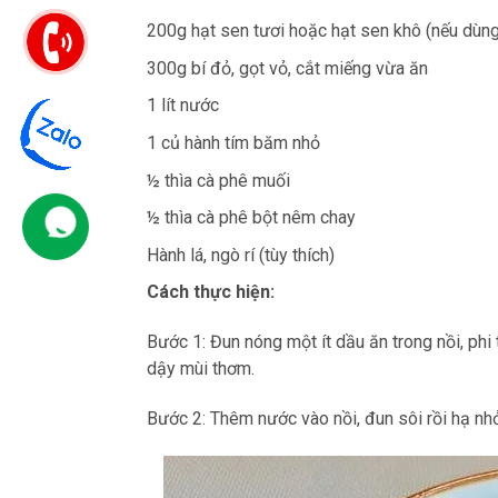
200g hạt sen tươi hoặc hạt sen khô (nếu dùng
300g bí đỏ, gọt vỏ, cắt miếng vừa ăn
1 lít nước
1 củ hành tím băm nhỏ
½ thìa cà phê muối
½ thìa cà phê bột nêm chay
Hành lá, ngò rí (tùy thích)
Cách thực hiện:
Bước 1: Đun nóng một ít dầu ăn trong nồi, ph
dậy mùi thơm.
Bước 2: Thêm nước vào nồi, đun sôi rồi hạ nh