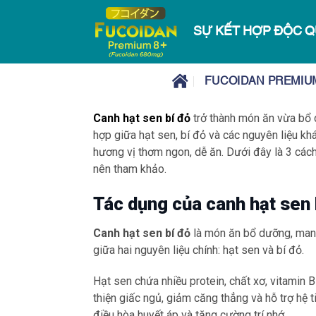
Chuyển
đến
SỰ KẾT HỢP ĐỘC Q
nội
dung
FUCOIDAN PREMIU
Canh hạt sen bí đỏ
trở thành món ăn vừa bổ d
hợp giữa hạt sen, bí đỏ và các nguyên liệu 
hương vị thơm ngon, dễ ăn. Dưới đây là 3 các
nên tham khảo.
Tác dụng của canh hạt sen 
Canh hạt sen bí đỏ
là món ăn bổ dưỡng, mang 
giữa hai nguyên liệu chính: hạt sen và bí đỏ.
Hạt sen chứa nhiều protein, chất xơ, vitamin B
thiện giấc ngủ, giảm căng thẳng và hỗ trợ hệ t
điều hòa huyết áp và tăng cường trí nhớ.