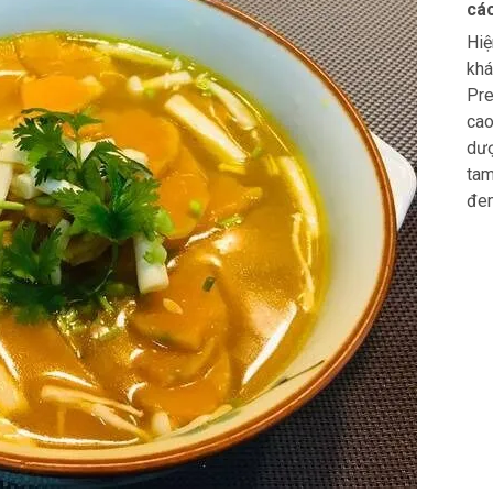
các
Hiệ
khá
Pre
cao
dượ
tam
đem