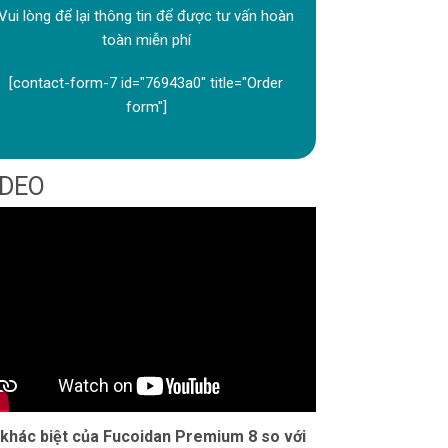
Vui lòng để lại thông tin để được tư vấn hoàn
toàn miễn phí
[contact-form-7 id="76943a0" title="Order
form"]
IDEO
khác biệt của Fucoidan Premium 8 so với