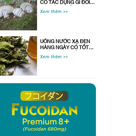
CÓ TÁC DỤNG GÌ ĐỐI
VỚI SỨC KHỎE?
Xem thêm >>
UỐNG NƯỚC XẠ ĐEN
HÀNG NGÀY CÓ TỐT
KHÔNG VÀ NHỮNG
Xem thêm >>
LƯU Ý