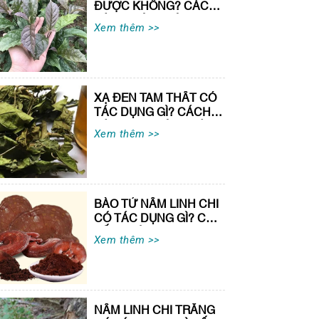
ĐƯỢC KHÔNG? CÁCH
DÙNG ĐÚNG VÀ AN
Xem thêm >>
TOÀN
XẠ ĐEN TAM THẤT CÓ
TÁC DỤNG GÌ? CÁCH
DÙNG AN TOÀN, HIỆU
Xem thêm >>
QUẢ
BÀO TỬ NẤM LINH CHI
CÓ TÁC DỤNG GÌ? CÓ
TỐT KHÔNG?
Xem thêm >>
NẤM LINH CHI TRẮNG