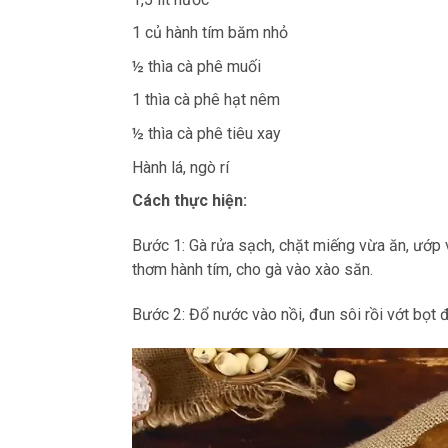
1 củ hành tím băm nhỏ
½ thìa cà phê muối
1 thìa cà phê hạt nêm
½ thìa cà phê tiêu xay
Hành lá, ngò rí
Cách thực hiện:
Bước 1: Gà rửa sạch, chặt miếng vừa ăn, ướp v
thơm hành tím, cho gà vào xào săn.
Bước 2: Đổ nước vào nồi, đun sôi rồi vớt bọt 