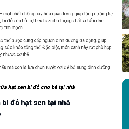
e – một chất chống oxy hóa quan trọng giúp tăng cường hệ
 bí đỏ còn hỗ trợ tiêu hóa nhờ lượng chất xơ dồi dào,
rợ tim mạch.
 cơ thể được cung cấp nguồn dinh dưỡng đa dạng, giúp
ờng sức khỏe tổng thể. Đặc biệt, món canh này rất phù hợp
y nhược cơ thể.
nấu mà còn là lựa chọn tuyệt vời để bổ sung dinh dưỡng
a hạt sen bí đỏ cho bé tại nhà
bí đỏ hạt sen tại nhà
y