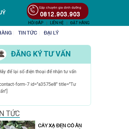
Gặp chuyên gia dinh dưỡng
UÝ
0812.903.903
HỎI ĐÁP
|
LIÊN HỆ
|
ĐẶT HÀNG
HÀNG
TIN TỨC
ĐẠI LÝ
ĐĂNG KÝ TƯ VẤN
ãy để lại số điện thoại để nhận tư vấn
[contact-form-7 id="a3575e8" title="Tư
ấn"]
IN TỨC
CÂY XẠ ĐEN CÓ ĂN